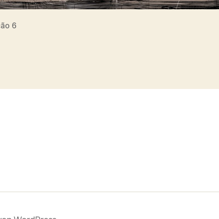
cão 6