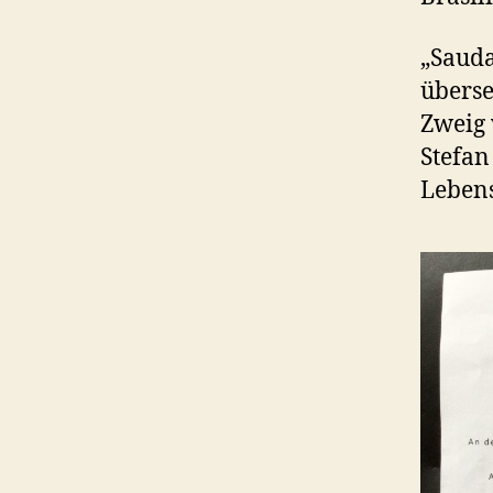
„Sauda
überse
Zweig 
Stefan
Lebens