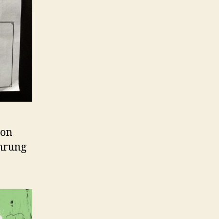
von
hrung