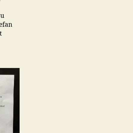
zu
tefan
t