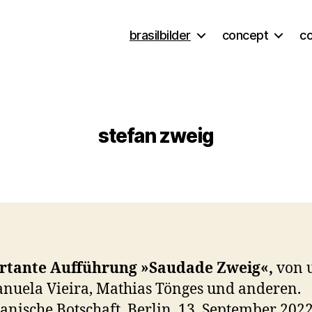
brasilbilder
concept
c
stefan zweig
rtante Aufführung »Saudade Zweig«,
von 
nuela Vieira, Mathias Tönges und anderen.
ianische Botschaft, Berlin, 13. September 202