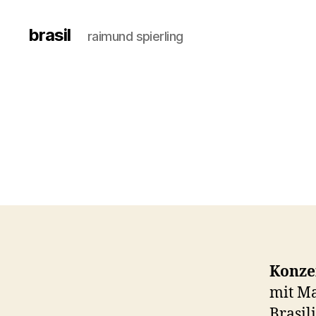
brasil
raimund spierling
Konze
mit Ma
Brasil